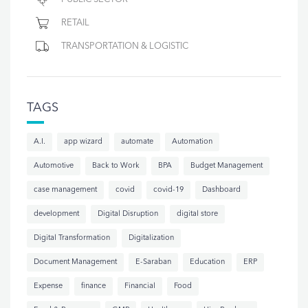
RETAIL
TRANSPORTATION & LOGISTIC
TAGS
A.I.
app wizard
automate
Automation
Automotive
Back to Work
BPA
Budget Management
case management
covid
covid-19
Dashboard
development
Digital Disruption
digital store
Digital Transformation
Digitalization
Document Management
E-Saraban
Education
ERP
Expense
finance
Financial
Food