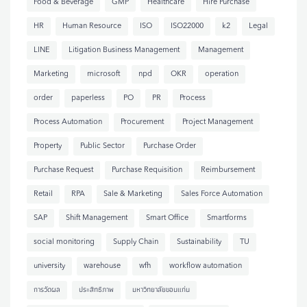
Food & Beverage
GMP
Healthcare
Hire Purchase
HR
Human Resource
ISO
ISO22000
k2
Legal
LINE
Litigation Business Management
Management
Marketing
microsoft
npd
OKR
operation
order
paperless
PO
PR
Process
Process Automation
Procurement
Project Management
Property
Public Sector
Purchase Order
Purchase Request
Purchase Requisition
Reimbursement
Retail
RPA
Sale & Marketing
Sales Force Automation
SAP
Shift Management
Smart Office
Smartforms
social monitoring
Supply Chain
Sustainability
TU
university
warehouse
wfh
workflow automation
การวัดผล
ประสิทธิภาพ
มหาวิทยาลัยขอนแก่น